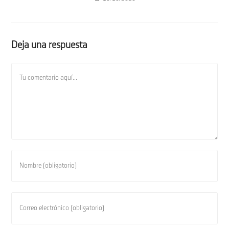
Deja una respuesta
Comentario
Introduce
tu
nombre
o
Introduce
nombre
tu
de
dirección