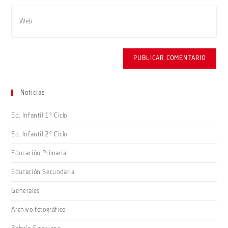
usuario
de
Introduce
para
correo
la
comentar
electrónico
URL
para
de
comentar
tu
web
(opcional)
Noticias
Ed. Infantil 1º Ciclo
Ed. Infantil 2º Ciclo
Educación Primaria
Educación Secundaria
Generales
Archivo fotográfico