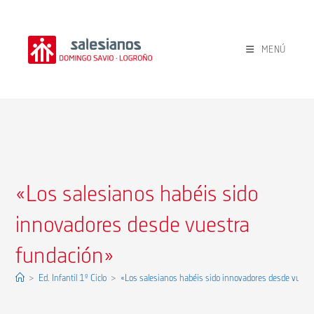
Ir
al
contenido
MENÚ
«Los salesianos habéis sido
innovadores desde vuestra
fundación»
>
Ed. Infantil 1º Ciclo
>
«Los salesianos habéis sido innovadores desde vuest