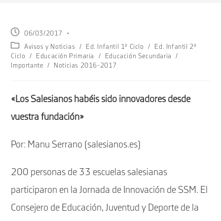
Publicación
06/03/2017
de
Categoría
Avisos y Noticias
/
Ed. Infantil 1º Ciclo
/
Ed. Infantil 2º
la
de
Ciclo
/
Educación Primaria
/
Educación Secundaria
/
entrada:
la
Importante
/
Noticias 2016-2017
entrada:
«Los Salesianos habéis sido innovadores desde
vuestra fundación»
Por: Manu Serrano (salesianos.es)
200 personas de 33 escuelas salesianas
participaron en la Jornada de Innovación de SSM. El
Consejero de Educación, Juventud y Deporte de la