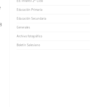
Ed. Infantil 2º Ciclo
e
Educación Primaria
Educación Secundaria
él
Generales
Archivo fotográfico
Boletín Salesiano