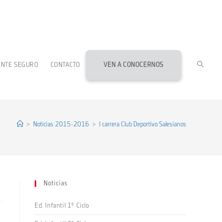
ALTERN
ENTE SEGURO
CONTACTO
VEN A CONOCERNOS
BÚSQU
DE
>
Noticias 2015-2016
>
I carrera Club Deportivo Salesianos
LA
Noticias
WEB
Ed. Infantil 1º Ciclo