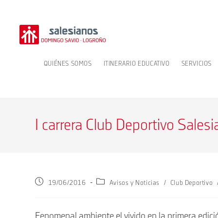
Ir
al
contenido
QUIÉNES SOMOS
ITINERARIO EDUCATIVO
SERVICIOS
I carrera Club Deportivo Sales
Publicación
Categoría
19/06/2016
Avisos y Noticias
/
Club Deportivo
de
de
la
la
entrada:
entrada:
Fenomenal ambiente el vivido en la primera edici