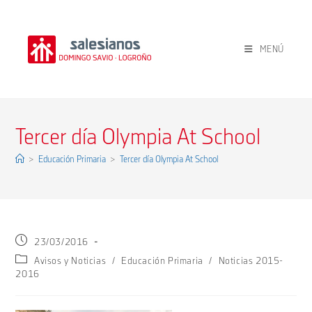
Ir
al
contenido
MENÚ
Tercer día Olympia At School
>
Educación Primaria
>
Tercer día Olympia At School
Publicación
23/03/2016
de
Categoría
Avisos y Noticias
/
Educación Primaria
/
Noticias 2015-
la
de
2016
entrada:
la
entrada: