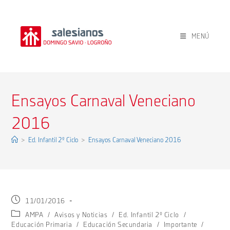
Ir
al
contenido
MENÚ
Ensayos Carnaval Veneciano
2016
>
Ed. Infantil 2º Ciclo
>
Ensayos Carnaval Veneciano 2016
Publicación
11/01/2016
de
Categoría
AMPA
/
Avisos y Noticias
/
Ed. Infantil 2º Ciclo
/
la
de
Educación Primaria
/
Educación Secundaria
/
Importante
/
entrada: