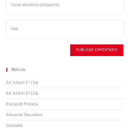
nombre
tu
de
dirección
usuario
de
Introduce
para
correo
la
comentar
electrónico
URL
para
de
comentar
tu
web
(opcional)
Noticias
Ed. Infantil 1º Ciclo
Ed. Infantil 2º Ciclo
Educación Primaria
Educación Secundaria
Generales