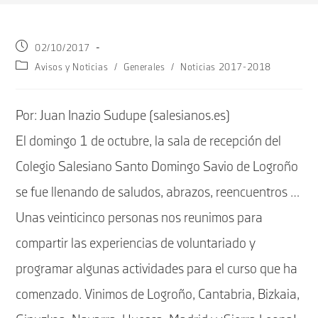
Publicación
02/10/2017
de
Categoría
Avisos y Noticias
/
Generales
/
Noticias 2017-2018
la
de
entrada:
la
entrada:
Por: Juan Inazio Sudupe (salesianos.es)
El domingo 1 de octubre, la sala de recepción del
Colegio Salesiano Santo Domingo Savio de Logroño
se fue llenando de saludos, abrazos, reencuentros …
Unas veinticinco personas nos reunimos para
compartir las experiencias de voluntariado y
programar algunas actividades para el curso que ha
comenzado. Vinimos de Logroño, Cantabria, Bizkaia,