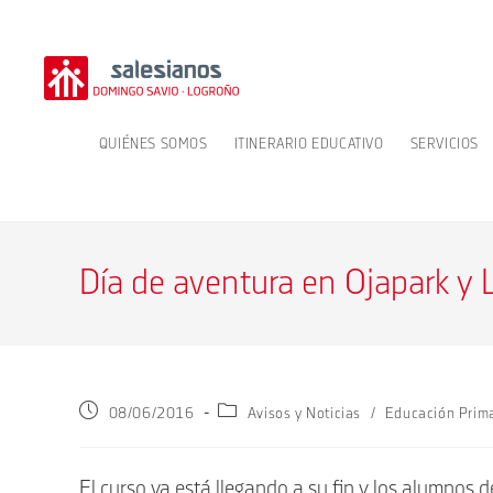
Ir
al
contenido
QUIÉNES SOMOS
ITINERARIO EDUCATIVO
SERVICIOS
Día de aventura en Ojapark y
Publicación
Categoría
08/06/2016
Avisos y Noticias
/
Educación Prim
de
de
la
la
entrada:
entrada:
El curso ya está llegando a su fin y los alumnos 