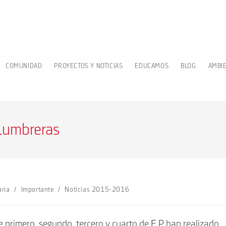
COMUNIDAD
PROYECTOS Y NOTICIAS
EDUCAMOS
BLOG
AMBI
 Lumbreras
aria
/
Importante
/
Noticias 2015-2016
de primero, segundo, tercero y cuarto de E.P han realizado