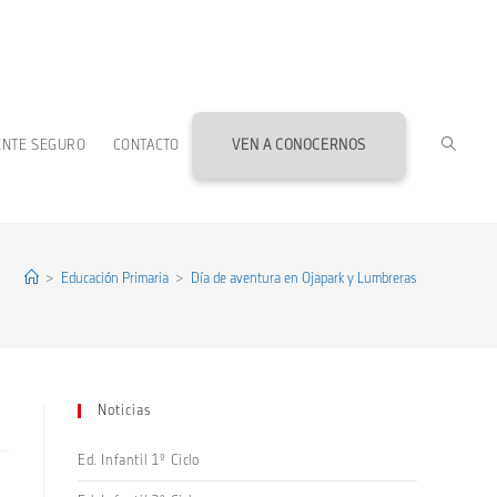
ALTERN
ENTE SEGURO
CONTACTO
VEN A CONOCERNOS
BÚSQU
DE
>
Educación Primaria
>
Día de aventura en Ojapark y Lumbreras
LA
Noticias
WEB
Ed. Infantil 1º Ciclo