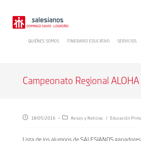
Ir
al
contenido
QUIÉNES SOMOS
ITINERARIO EDUCATIVO
SERVICIOS
Campeonato Regional ALOHA
Publicación
Categoría
18/05/2016
Avisos y Noticias
/
Educación Prim
de
de
la
la
entrada:
entrada:
Lista de los alumnos de SALESIANOS ganador