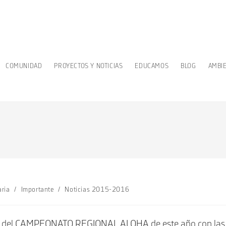
COMUNIDAD
PROYECTOS Y NOTICIAS
EDUCAMOS
BLOG
AMBI
aria
/
Importante
/
Noticias 2015-2016
es del CAMPEONATO REGIONAL ALOHA de este año con las