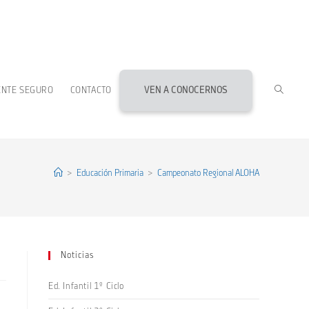
ALTERN
ENTE SEGURO
CONTACTO
VEN A CONOCERNOS
BÚSQU
DE
>
Educación Primaria
>
Campeonato Regional ALOHA
LA
Noticias
WEB
Ed. Infantil 1º Ciclo