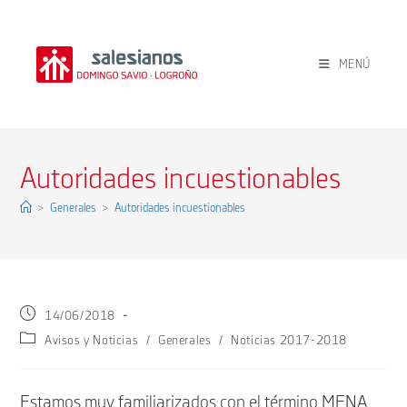
Ir
al
contenido
MENÚ
Autoridades incuestionables
>
Generales
>
Autoridades incuestionables
Publicación
14/06/2018
de
Categoría
Avisos y Noticias
/
Generales
/
Noticias 2017-2018
la
de
entrada:
la
entrada:
Estamos muy familiarizados con el término MENA