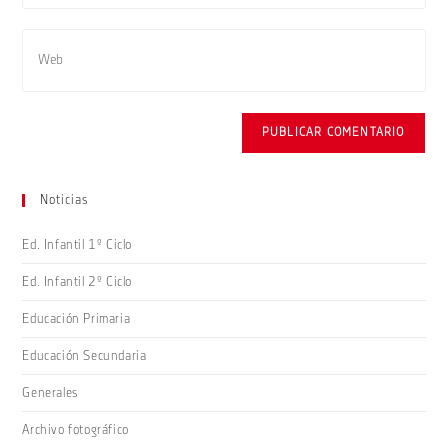
dirección
usuario
de
Introduce
para
correo
la
comentar
electrónico
URL
para
de
comentar
tu
web
(opcional)
Noticias
Ed. Infantil 1º Ciclo
Ed. Infantil 2º Ciclo
Educación Primaria
Educación Secundaria
Generales
Archivo fotográfico