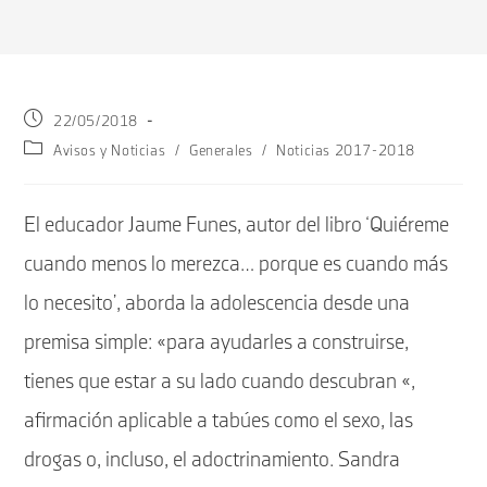
Publicación
22/05/2018
de
Categoría
Avisos y Noticias
/
Generales
/
Noticias 2017-2018
la
de
entrada:
la
entrada:
El educador Jaume Funes, autor del libro ‘Quiéreme
cuando menos lo merezca… porque es cuando más
lo necesito’, aborda la adolescencia desde una
premisa simple: «para ayudarles a construirse,
tienes que estar a su lado cuando descubran «,
afirmación aplicable a tabúes como el sexo, las
drogas o, incluso, el adoctrinamiento. Sandra