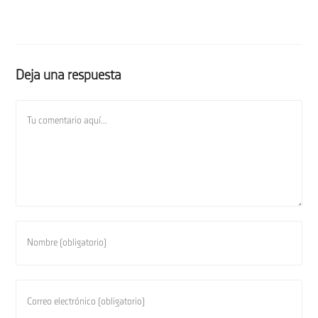
Deja una respuesta
Comentario
Introduce
tu
nombre
o
Introduce
nombre
tu
de