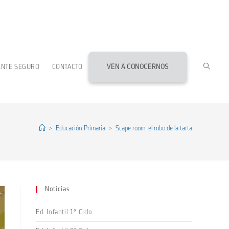
ALTERN
ENTE SEGURO
CONTACTO
VEN A CONOCERNOS
BÚSQU
DE
>
Educación Primaria
>
Scape room: el robo de la tarta
LA
Noticias
WEB
Ed. Infantil 1º Ciclo