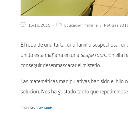
Publicación
Categoría
15/10/2019
Educación Primaria
/
Noticias 20
de
de
la
la
entrada:
entrada:
El robo de una tarta, una familia sospechosa, un
unido esta mañana en una
scape room
. En ella
conseguir desenmascarar el misterio.
Las matemáticas manipulativas han sido el hilo c
solución. Nos ha gustado tanto que repetiremos s
ETIQUETAS
:
SCAPEROOM