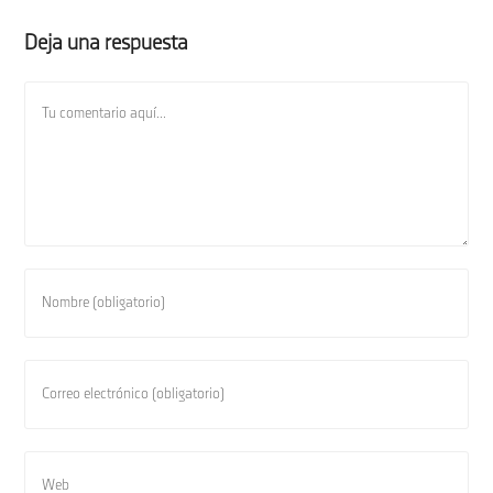
Deja una respuesta
Comentario
Introduce
tu
nombre
o
Introduce
nombre
tu
de
dirección
usuario
de
Introduce
para
correo
la