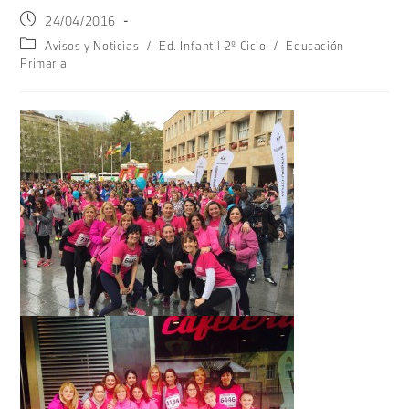
Publicación
24/04/2016
de
Categoría
Avisos y Noticias
/
Ed. Infantil 2º Ciclo
/
Educación
la
de
Primaria
entrada:
la
entrada: