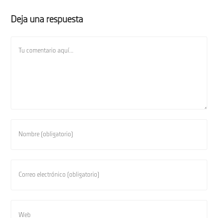
Deja una respuesta
Comentario
Introduce
tu
nombre
o
Introduce
nombre
tu
de
dirección
usuario
de
Introduce
para
correo
la