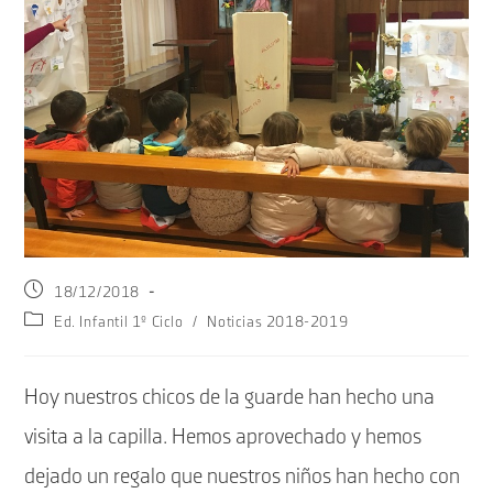
Publicación
18/12/2018
de
Categoría
Ed. Infantil 1º Ciclo
/
Noticias 2018-2019
la
de
entrada:
la
entrada:
Hoy nuestros chicos de la guarde han hecho una
visita a la capilla. Hemos aprovechado y hemos
dejado un regalo que nuestros niños han hecho con