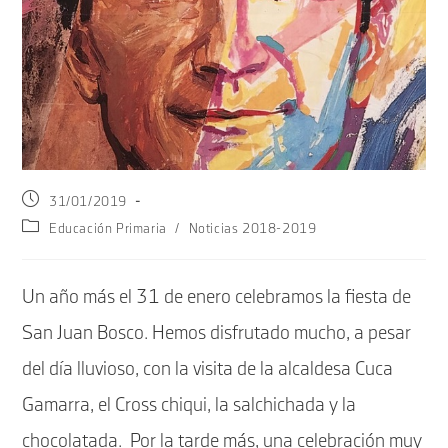
Publicación
31/01/2019
de
Categoría
Educación Primaria
/
Noticias 2018-2019
la
de
entrada:
la
entrada:
Un año más el 31 de enero celebramos la fiesta de
San Juan Bosco. Hemos disfrutado mucho, a pesar
del día lluvioso, con la visita de la alcaldesa Cuca
Gamarra, el Cross chiqui, la salchichada y la
chocolatada. Por la tarde más, una celebración muy