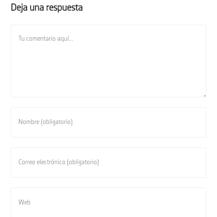
Deja una respuesta
Comentario
Introduce
tu
nombre
o
Introduce
nombre
tu
de
dirección
usuario
de
Introduce
para
correo
la
comentar
electrónico
URL