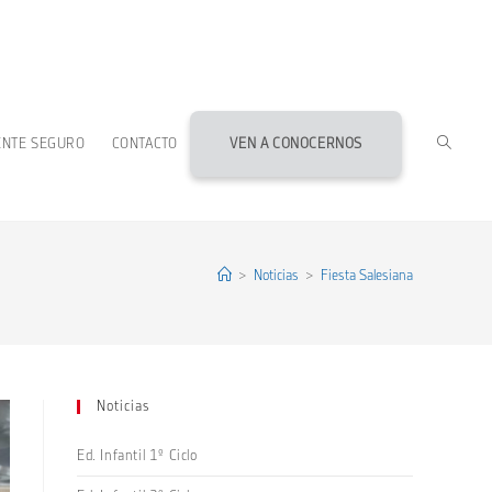
ALTERN
ENTE SEGURO
CONTACTO
VEN A CONOCERNOS
BÚSQU
DE
>
Noticias
>
Fiesta Salesiana
LA
Noticias
WEB
Ed. Infantil 1º Ciclo