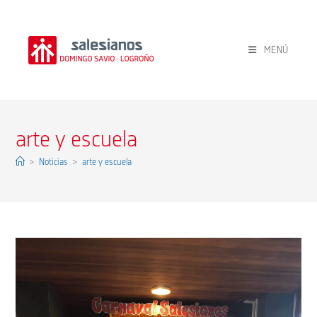
Ir
al
contenido
MENÚ
arte y escuela
>
Noticias
>
arte y escuela