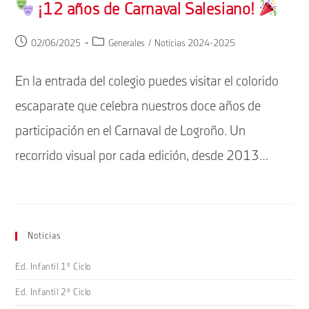
¡12 años de Carnaval Salesiano!
Publicación
Categoría
02/06/2025
Generales
/
Noticias 2024-2025
de
de
la
la
En la entrada del colegio puedes visitar el colorido
entrada:
entrada:
escaparate que celebra nuestros doce años de
participación en el Carnaval de Logroño. Un
recorrido visual por cada edición, desde 2013…
Noticias
Ed. Infantil 1º Ciclo
Ed. Infantil 2º Ciclo