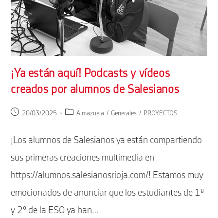
¡Ya están aquí! Podcasts y vídeos
creados por alumnos de Salesianos
Publicación
Categoría
20/03/2025
Almazuela
/
Generales
/
PROYECTOS
de
de
la
la
¡Los alumnos de Salesianos ya están compartiendo
entrada:
entrada:
sus primeras creaciones multimedia en
https://alumnos.salesianosrioja.com/! Estamos muy
emocionados de anunciar que los estudiantes de 1º
y 2º de la ESO ya han…