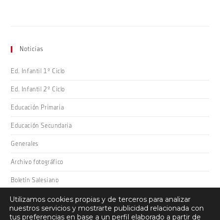
Noticias
Ed. Infantil 1º Ciclo
Ed. Infantil 2º Ciclo
Educación Primaria
Educación Secundaria
Generales
Archivo fotográfico
Boletín Salesiano
Utilizamos cookies propias y de terceros para analizar
nuestros servicios y mostrarte publicidad relacionada con
tus preferencias en base a un perfil elaborado a partir de