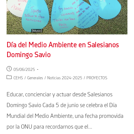
Día del Medio Ambiente en Salesianos
Domingo Savio
Publicación
05/06/2025
de
Categoría
CEHS
/
Generales
/
Noticias 2024-2025
/
PROYECTOS
la
de
entrada:
la
Educar, concienciar y actuar desde Salesianos
entrada:
Domingo Savio Cada 5 de junio se celebra el Día
Mundial del Medio Ambiente, una fecha promovida
por la ONU para recordarnos que el…