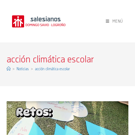
Ir
al
contenido
MENÚ
acción climática escolar
>
Noticias
>
acción climática escolar