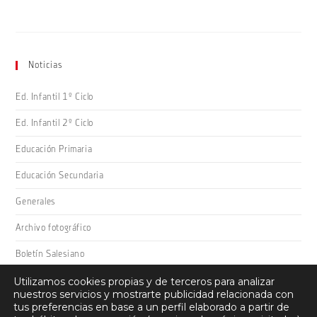
Noticias
Ed. Infantil 1º Ciclo
Ed. Infantil 2º Ciclo
Educación Primaria
Educación Secundaria
Generales
Archivo fotográfico
Boletín Salesiano
Utilizamos cookies propias y de terceros para analizar
nuestros servicios y mostrarte publicidad relacionada con
tus preferencias en base a un perfil elaborado a partir de