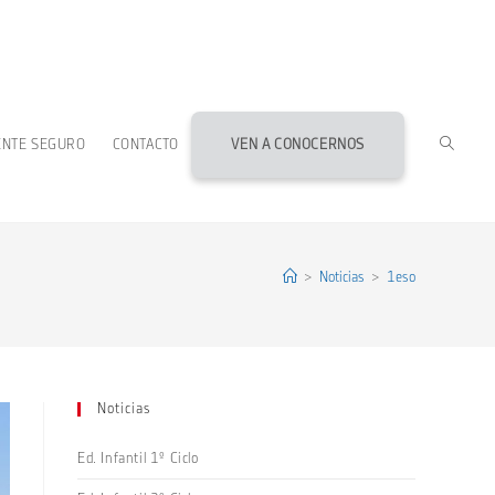
ALTERN
ENTE SEGURO
CONTACTO
VEN A CONOCERNOS
BÚSQU
DE
>
Noticias
>
1eso
LA
Noticias
WEB
Ed. Infantil 1º Ciclo