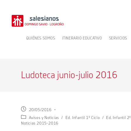
Ir
al
contenido
QUIÉNES SOMOS
ITINERARIO EDUCATIVO
SERVICIOS
Ludoteca junio-julio 2016
Publicación
20/05/2016
de
Categoría
Avisos y Noticias
/
Ed. Infantil 1º Ciclo
/
Ed. Infantil 2º
la
de
Noticias 2015-2016
entrada:
la