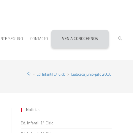
ALTERN
ENTE SEGURO
CONTACTO
VEN A CONOCERNOS
BÚSQU
DE
>
Ed. Infantil 1º Ciclo
>
Ludoteca junio-julio 2016
LA
Noticias
WEB
Ed. Infantil 1º Ciclo