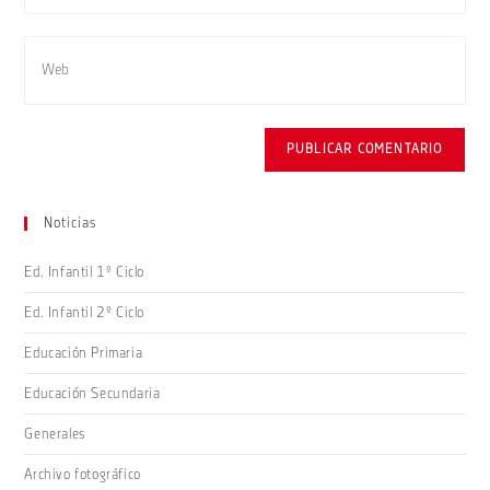
de
dirección
usuario
de
Introduce
para
correo
la
comentar
electrónico
URL
para
de
comentar
tu
web
(opcional)
Noticias
Ed. Infantil 1º Ciclo
Ed. Infantil 2º Ciclo
Educación Primaria
Educación Secundaria
Generales
Archivo fotográfico