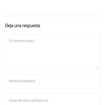
Deja una respuesta
Comentario
Introduce
tu
nombre
o
Introduce
nombre
tu