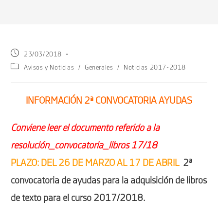
Publicación
23/03/2018
de
Categoría
Avisos y Noticias
/
Generales
/
Noticias 2017-2018
la
de
entrada:
la
entrada:
INFORMACIÓN 2ª CONVOCATORIA AYUDAS
Conviene leer el documento referido a la
resolución_convocatoria_libros 17/18
PLAZO: DEL 26 DE MARZO AL 17 DE ABRIL
2ª
convocatoria de ayudas para la adquisición de libros
de texto para el curso 2017/2018.