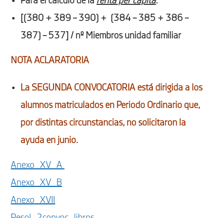
Para el cálculo de la
renta per cápita
:
[(380 + 389 – 390) + (384 – 385 + 386 –
387) – 537] / nº Miembros unidad familiar
NOTA ACLARATORIA
La SEGUNDA CONVOCATORIA está dirigida a los
alumnos matriculados en Periodo Ordinario que,
por distintas circunstancias, no solicitaron la
ayuda en junio.
Anexo_XV_A
Anexo_XV_B
Anexo_XVII
Resol_2convoc_libros