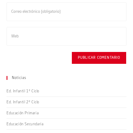
o
Introduce
nombre
tu
de
dirección
usuario
de
Introduce
para
correo
la
comentar
electrónico
URL
para
de
comentar
tu
web
(opcional)
Noticias
Ed. Infantil 1º Ciclo
Ed. Infantil 2º Ciclo
Educación Primaria
Educación Secundaria