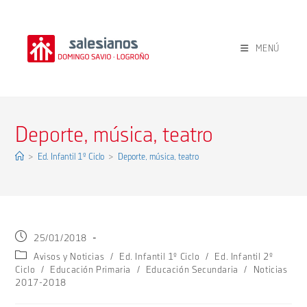
Ir
al
contenido
MENÚ
Deporte, música, teatro
>
Ed. Infantil 1º Ciclo
>
Deporte, música, teatro
Publicación
25/01/2018
de
Categoría
Avisos y Noticias
/
Ed. Infantil 1º Ciclo
/
Ed. Infantil 2º
la
de
Ciclo
/
Educación Primaria
/
Educación Secundaria
/
Noticias
entrada:
la
2017-2018
entrada: