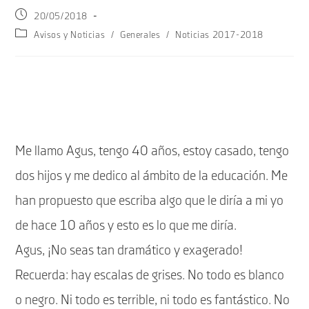
Publicación
20/05/2018
de
Categoría
Avisos y Noticias
/
Generales
/
Noticias 2017-2018
la
de
entrada:
la
entrada:
Me llamo Agus, tengo 40 años, estoy casado, tengo
dos hijos y me dedico al ámbito de la educación. Me
han propuesto que escriba algo que le diría a mi yo
de hace 10 años y esto es lo que me diría.
Agus, ¡No seas tan dramático y exagerado!
Recuerda: hay escalas de grises. No todo es blanco
o negro. Ni todo es terrible, ni todo es fantástico. No