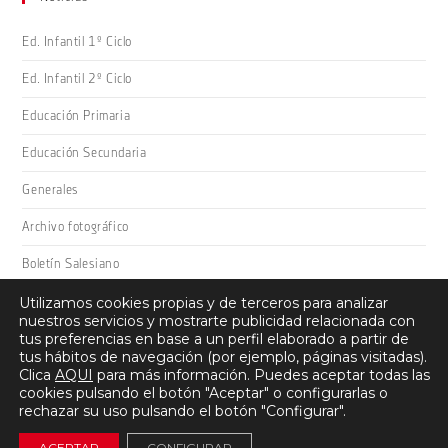
Ed. Infantil 1º Ciclo
Ed. Infantil 2º Ciclo
Educación Primaria
Educación Secundaria
Generales
Archivo fotográfico
Boletín Salesiano
Utilizamos cookies propias y de terceros para analizar
nuestros servicios y mostrarte publicidad relacionada con
tus preferencias en base a un perfil elaborado a partir de
tus hábitos de navegación (por ejemplo, páginas visitadas).
Clica
AQUI
para más información. Puedes aceptar todas las
cookies pulsando el botón "Aceptar" o configurarlas o
Salesianos Domingo Savio · Camino San Adrián 26, 26008 -
rechazar su uso pulsando el botón "Configurar".
Logroño (La Rioja) · 941 22 27 00 ·
Protección de datos
·
Aviso
ACEPTAR
CONFIGURAR