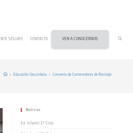
ALTERN
ENTE SEGURO
CONTACTO
VEN A CONOCERNOS
BÚSQU
DE
>
Educación Secundaria
>
Convenio de Contenedores de Reciclaje
LA
Noticias
WEB
Ed. Infantil 1º Ciclo