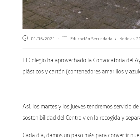
Publicación
Categoría
01/06/2021
Educación Secundaria
/
Noticias 
de
de
la
la
entrada:
entrada:
El Colegio ha aprovechado la Convocatoria del 
plásticos y cartón (contenedores amarillos y azul
Así, los martes y los jueves tendremos servicio 
sostenibilidad del Centro y en la recogida y separ
Cada día, damos un paso más para convertir nuest