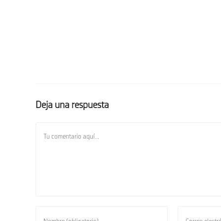
Deja una respuesta
Comentario
Introduce
Introduce