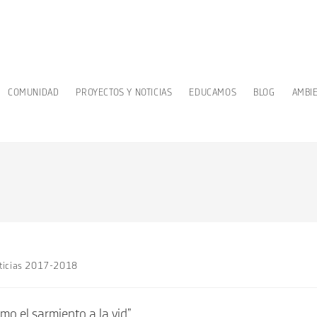
COMUNIDAD
PROYECTOS Y NOTICIAS
EDUCAMOS
BLOG
AMBI
ticias 2017-2018
o el sarmiento a la vid”