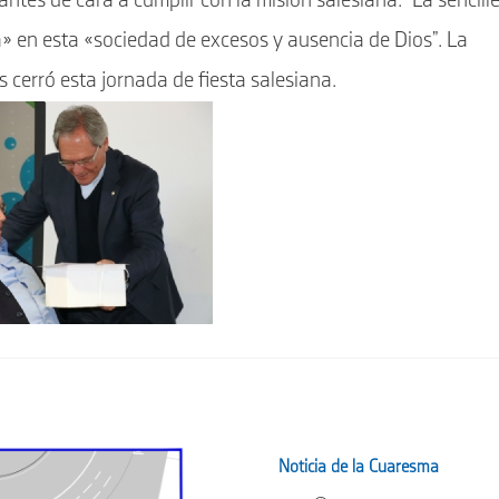
antes de cara a cumplir con la misión salesiana: “La sencill
va» en esta «sociedad de excesos y ausencia de Dios”. La
 cerró esta jornada de fiesta salesiana.
Noticia de la Cuaresma