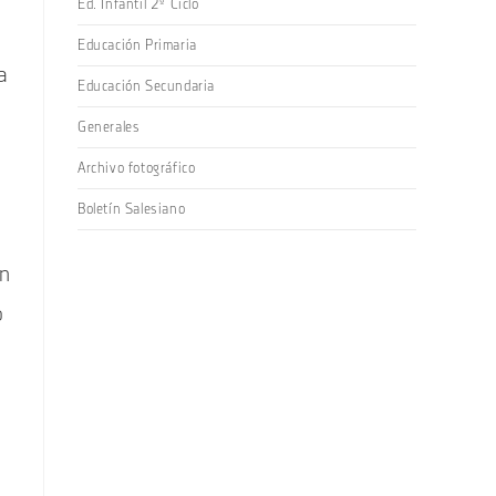
Ed. Infantil 2º Ciclo
Educación Primaria
a
Educación Secundaria
Generales
Archivo fotográfico
Boletín Salesiano
on
o