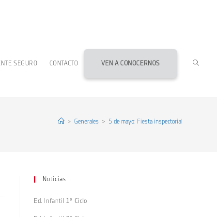
ALTERN
ENTE SEGURO
CONTACTO
VEN A CONOCERNOS
BÚSQU
DE
>
Generales
>
5 de mayo: Fiesta inspectorial
LA
Noticias
WEB
Ed. Infantil 1º Ciclo