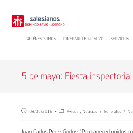
Ir
al
contenido
QUIÉNES SOMOS
ITINERARIO EDUCATIVO
SERVICIOS
5 de mayo: Fiesta inspectorial
Publicación
Categoría
09/05/2018
Avisos y Noticias
/
Generales
/
No
de
de
la
la
entrada:
entrada:
Juan Carlos Pérez Godoy: “Permaneced unidos com