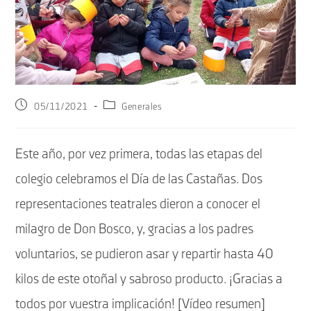
Publicación
Categoría
05/11/2021
Generales
de
de
la
la
entrada:
entrada:
Este año, por vez primera, todas las etapas del
colegio celebramos el Día de las Castañas. Dos
representaciones teatrales dieron a conocer el
milagro de Don Bosco, y, gracias a los padres
voluntarios, se pudieron asar y repartir hasta 40
kilos de este otoñal y sabroso producto. ¡Gracias a
todos por vuestra implicación! [Vídeo resumen]