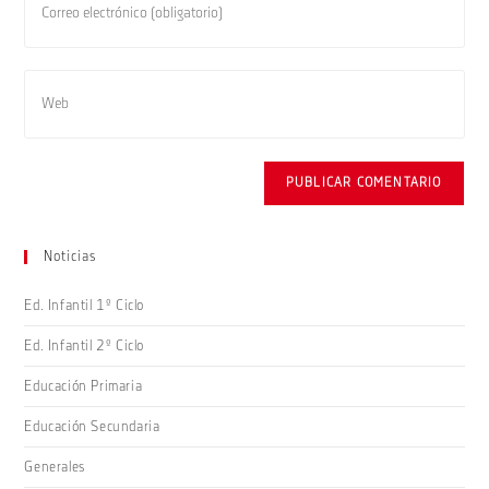
nombre
tu
de
dirección
usuario
de
Introduce
para
correo
la
comentar
electrónico
URL
para
de
comentar
tu
web
(opcional)
Noticias
Ed. Infantil 1º Ciclo
Ed. Infantil 2º Ciclo
Educación Primaria
Educación Secundaria
Generales