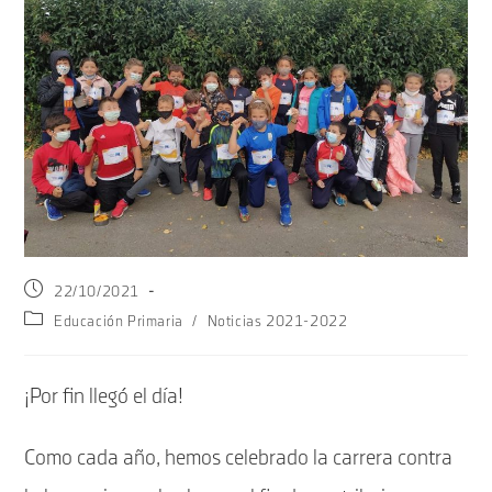
Publicación
22/10/2021
de
Categoría
Educación Primaria
/
Noticias 2021-2022
la
de
entrada:
la
entrada:
¡Por fin llegó el día!
Como cada año, hemos celebrado la carrera contra