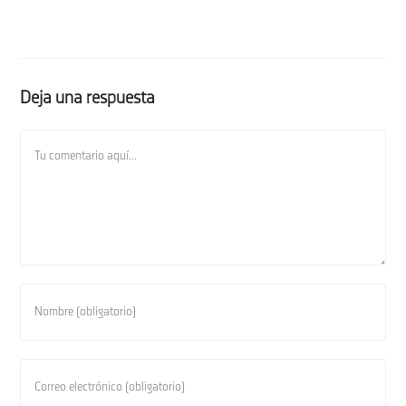
Deja una respuesta
Comentario
Introduce
tu
nombre
o
Introduce
nombre
tu