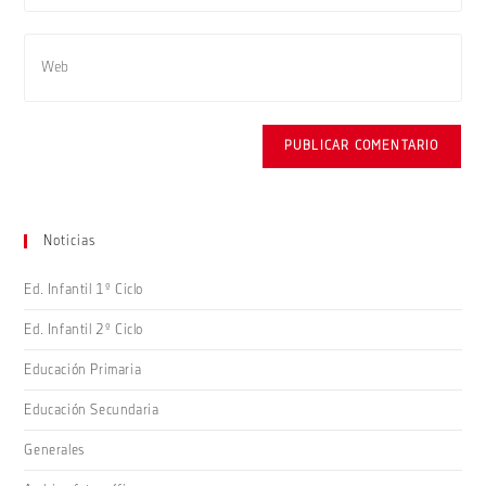
de
dirección
usuario
de
Introduce
para
correo
la
comentar
electrónico
URL
para
de
comentar
tu
web
(opcional)
Noticias
Ed. Infantil 1º Ciclo
Ed. Infantil 2º Ciclo
Educación Primaria
Educación Secundaria
Generales