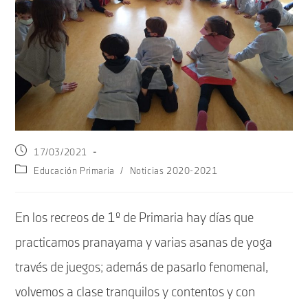
Publicación
17/03/2021
de
Categoría
Educación Primaria
/
Noticias 2020-2021
la
de
entrada:
la
entrada:
En los recreos de 1º de Primaria hay días que
practicamos pranayama y varias asanas de yoga
través de juegos; además de pasarlo fenomenal,
volvemos a clase tranquilos y contentos y con