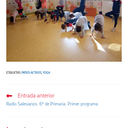
ETIQUETAS
:
PATIOS ACTIVOS
,
YOGA
Entrada anterior
Leer
más
Radio Salesianos. 6º de Primaria. Primer programa
artículos