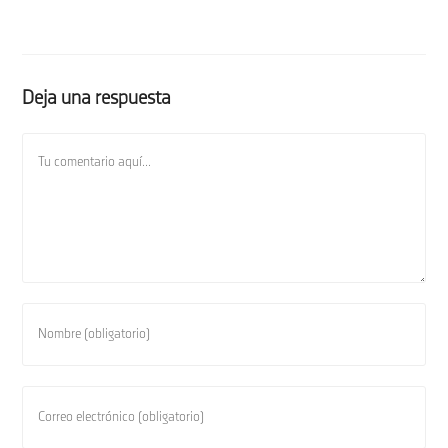
Deja una respuesta
Comentario
Introduce
tu
nombre
o
Introduce
nombre
tu
de
dirección