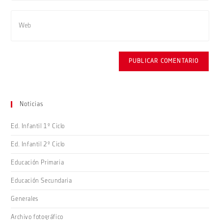
usuario
de
Introduce
para
correo
la
comentar
electrónico
URL
para
de
comentar
tu
web
(opcional)
Noticias
Ed. Infantil 1º Ciclo
Ed. Infantil 2º Ciclo
Educación Primaria
Educación Secundaria
Generales
Archivo fotográfico