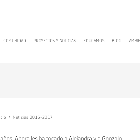
COMUNIDAD
PROYECTOS Y NOTICIAS
EDUCAMOS
BLOG
AMBI
iclo
/
Noticias 2016-2017
años. Ahora les ha tocado a Alejandra y a Gonzalo.