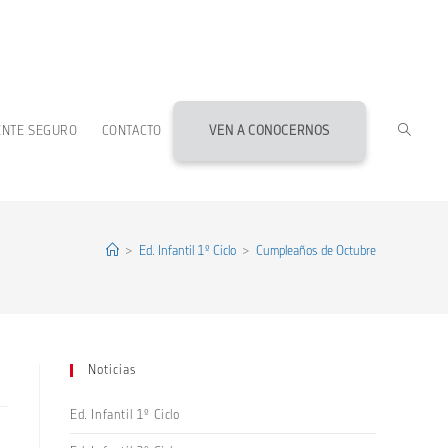
ALTERN
ENTE SEGURO
CONTACTO
VEN A CONOCERNOS
BÚSQU
DE
>
Ed. Infantil 1º Ciclo
>
Cumpleaños de Octubre
LA
Noticias
WEB
Ed. Infantil 1º Ciclo