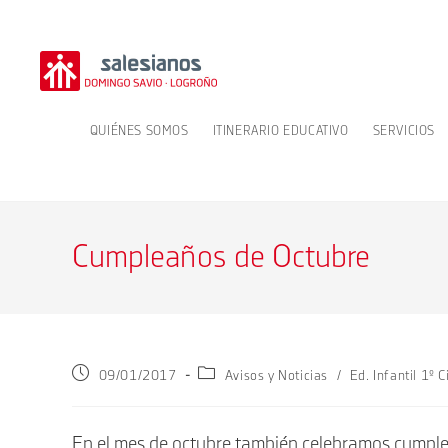
Ir
al
contenido
QUIÉNES SOMOS
ITINERARIO EDUCATIVO
SERVICIOS
Cumpleaños de Octubre
Publicación
Categoría
09/01/2017
Avisos y Noticias
/
Ed. Infantil 1º C
de
de
la
la
entrada:
entrada:
En el mes de octubre también celebramos cumple