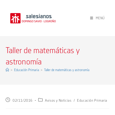
Ir
al
contenido
MENÚ
Taller de matemáticas y
astronomía
>
Educación Primaria
>
Taller de matemáticas y astronomía
Publicación
Categoría
02/11/2016
Avisos y Noticias
/
Educación Primaria
de
de
la
la
entrada:
entrada: