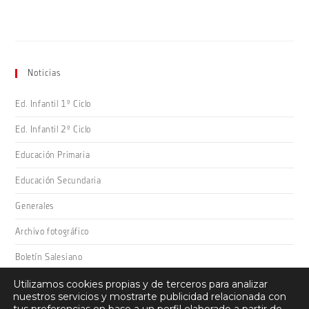
Noticias
Ed. Infantil 1º Ciclo
Ed. Infantil 2º Ciclo
Educación Primaria
Educación Secundaria
Generales
Archivo fotográfico
Boletín Salesiano
Utilizamos cookies propias y de terceros para analizar
nuestros servicios y mostrarte publicidad relacionada con