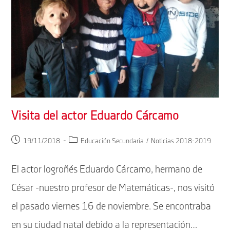
Visita del actor Eduardo Cárcamo
Publicación
Categoría
19/11/2018
Educación Secundaria
/
Noticias 2018-2019
de
de
la
la
El actor logroñés Eduardo Cárcamo, hermano de
entrada:
entrada:
César -nuestro profesor de Matemáticas-, nos visitó
el pasado viernes 16 de noviembre. Se encontraba
en su ciudad natal debido a la representación…