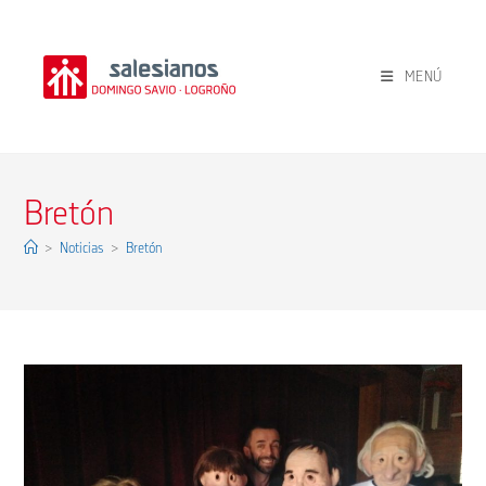
Ir
al
contenido
MENÚ
Bretón
>
Noticias
>
Bretón