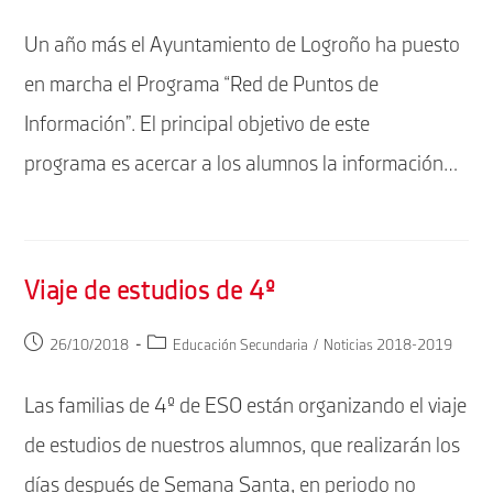
de
de
la
la
Un año más el Ayuntamiento de Logroño ha puesto
entrada:
entrada:
en marcha el Programa “Red de Puntos de
Información”. El principal objetivo de este
programa es acercar a los alumnos la información…
Viaje de estudios de 4º
Publicación
Categoría
26/10/2018
Educación Secundaria
/
Noticias 2018-2019
de
de
la
la
Las familias de 4º de ESO están organizando el viaje
entrada:
entrada:
de estudios de nuestros alumnos, que realizarán los
días después de Semana Santa, en periodo no