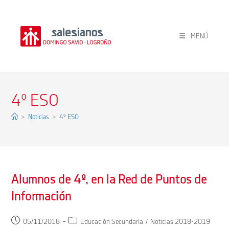
Ir
al
contenido
MENÚ
4º ESO
>
Noticias
>
4º ESO
Alumnos de 4º, en la Red de Puntos de
Información
Publicación
Categoría
05/11/2018
Educación Secundaria
/
Noticias 2018-2019