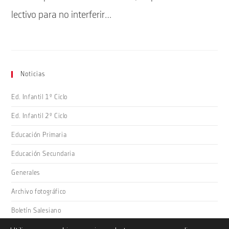
lectivo para no interferir…
Noticias
Ed. Infantil 1º Ciclo
Ed. Infantil 2º Ciclo
Educación Primaria
Educación Secundaria
Generales
Archivo fotográfico
Boletín Salesiano