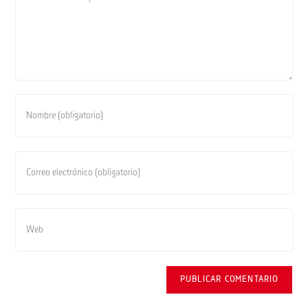
Introduce
tu
nombre
o
Introduce
nombre
tu
de
dirección
usuario
de
Introduce
para
correo
la
comentar
electrónico
URL
para
de
comentar
tu
web