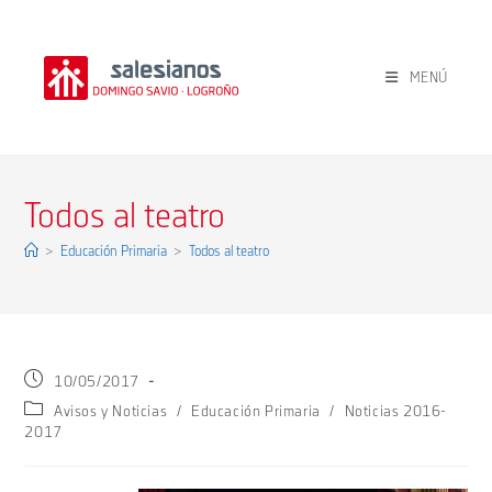
Ir
al
contenido
MENÚ
Todos al teatro
>
Educación Primaria
>
Todos al teatro
Publicación
10/05/2017
de
Categoría
Avisos y Noticias
/
Educación Primaria
/
Noticias 2016-
la
de
2017
entrada:
la
entrada: