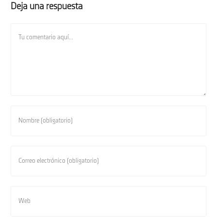
Deja una respuesta
Comentario
Introduce
tu
nombre
o
Introduce
nombre
tu
de
dirección
usuario
de
Introduce
para
correo
la
comentar
electrónico
URL