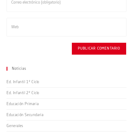
nombre
tu
de
dirección
usuario
de
Introduce
para
correo
la
comentar
electrónico
URL
para
de
comentar
tu
web
(opcional)
Noticias
Ed. Infantil 1º Ciclo
Ed. Infantil 2º Ciclo
Educación Primaria
Educación Secundaria
Generales