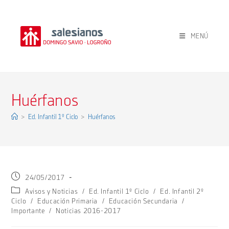
Ir
al
contenido
MENÚ
Huérfanos
>
Ed. Infantil 1º Ciclo
>
Huérfanos
Publicación
24/05/2017
de
Categoría
Avisos y Noticias
/
Ed. Infantil 1º Ciclo
/
Ed. Infantil 2º
la
de
Ciclo
/
Educación Primaria
/
Educación Secundaria
/
entrada:
la
Importante
/
Noticias 2016-2017
entrada: