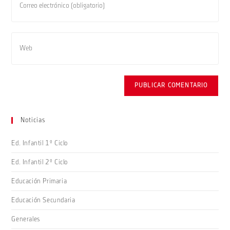
nombre
tu
de
dirección
usuario
de
Introduce
para
correo
la
comentar
electrónico
URL
para
de
comentar
tu
web
(opcional)
Noticias
Ed. Infantil 1º Ciclo
Ed. Infantil 2º Ciclo
Educación Primaria
Educación Secundaria
Generales