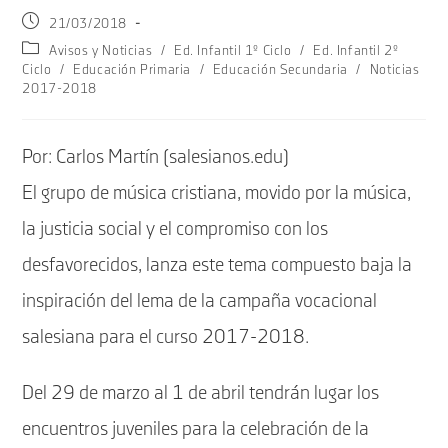
Publicación
21/03/2018
de
Categoría
Avisos y Noticias
/
Ed. Infantil 1º Ciclo
/
Ed. Infantil 2º
la
de
Ciclo
/
Educación Primaria
/
Educación Secundaria
/
Noticias
entrada:
la
2017-2018
entrada:
Por: Carlos Martín (salesianos.edu)
El grupo de música cristiana, movido por la música,
la justicia social y el compromiso con los
desfavorecidos, lanza este tema compuesto baja la
inspiración del lema de la campaña vocacional
salesiana para el curso 2017-2018.
Del 29 de marzo al 1 de abril tendrán lugar los
encuentros juveniles para la celebración de la