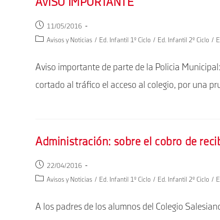
AVISO IMPORTANTE
Publicación
11/05/2016
de
Categoría
Avisos y Noticias
/
Ed. Infantil 1º Ciclo
/
Ed. Infantil 2º Ciclo
/
E
la
de
entrada:
la
Aviso importante de parte de la Policia Municipal
entrada:
cortado al tráfico el acceso al colegio, por una 
Administración: sobre el cobro de reci
Publicación
22/04/2016
de
Categoría
Avisos y Noticias
/
Ed. Infantil 1º Ciclo
/
Ed. Infantil 2º Ciclo
/
E
la
de
entrada:
la
A los padres de los alumnos del Colegio Salesia
entrada: