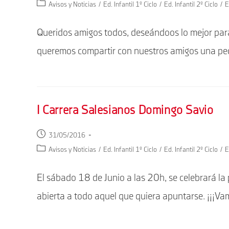
Categoría
Avisos y Noticias
/
Ed. Infantil 1º Ciclo
/
Ed. Infantil 2º Ciclo
/
E
la
de
entrada:
la
Queridos amigos todos, deseándoos lo mejor para
entrada:
queremos compartir con nuestros amigos una peq
I Carrera Salesianos Domingo Savio
Publicación
31/05/2016
de
Categoría
Avisos y Noticias
/
Ed. Infantil 1º Ciclo
/
Ed. Infantil 2º Ciclo
/
E
la
de
entrada:
la
El sábado 18 de Junio a las 20h, se celebrará la
entrada:
abierta a todo aquel que quiera apuntarse. ¡¡¡Va