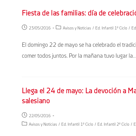
Fiesta de las familias: día de celebraci
Publicación
Categoría
23/05/2016
Avisos y Noticias
/
Ed. Infantil 1º Ciclo
/
Ed.
de
de
la
la
El domingo 22 de mayo se ha celebrado el tradicio
entrada:
entrada:
comer todos juntos. Por la mañana tuvo lugar la
Llega el 24 de mayo: La devoción a Ma
salesiano
Publicación
22/05/2016
de
Categoría
Avisos y Noticias
/
Ed. Infantil 1º Ciclo
/
Ed. Infantil 2º Ciclo
/
E
la
de
entrada: