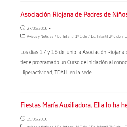
Asociación Riojana de Padres de Niño
Publicación
27/05/2016
de
Categoría
Avisos y Noticias
/
Ed. Infantil 1º Ciclo
/
Ed. Infantil 2º Ciclo
/
E
la
de
entrada:
la
Los días 17 y 18 de junio la Asociación Riojana
entrada:
tiene programado un Curso de Iniciación al conoc
Hiperactividad, TDAH, en la sede…
Fiestas María Auxiliadora. Ella lo ha 
Publicación
25/05/2016
de
Categoría