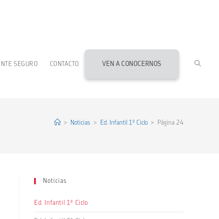
ALTERN
ENTE SEGURO
CONTACTO
VEN A CONOCERNOS
BÚSQU
DE
>
Noticias
>
Ed. Infantil 1º Ciclo
>
Página 24
LA
Noticias
WEB
Ed. Infantil 1º Ciclo