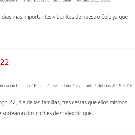
ducación Primaria
/
Educación Secundaria
/
Noticias 2015-2016
s días más importantes y bonitos de nuestro Cole ya que
l 22
ducación Primaria
/
Educación Secundaria
/
Importante
/
Noticias 2015-2016
o 22, día de las familias, tres cestas que ellos mismos
 sortearon dos coches de scalextric que…