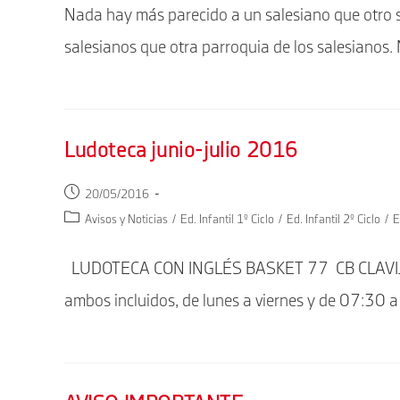
la
Nada hay más parecido a un salesiano que otro 
entrada:
salesianos que otra parroquia de los salesianos
Ludoteca junio-julio 2016
Publicación
20/05/2016
de
Categoría
Avisos y Noticias
/
Ed. Infantil 1º Ciclo
/
Ed. Infantil 2º Ciclo
/
E
la
de
entrada:
la
LUDOTECA CON INGLÉS BASKET 77 CB CLAVIJO Del
entrada:
ambos incluidos, de lunes a viernes y de 07:30