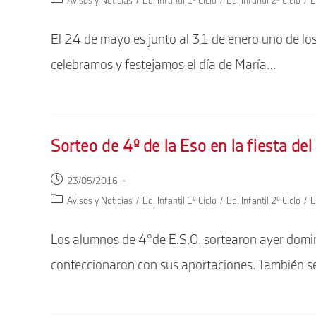
Avisos y Noticias
/
Ed. Infantil 1º Ciclo
/
Ed. Infantil 2º Ciclo
/
E
la
de
entrada:
la
El 24 de mayo es junto al 31 de enero uno de lo
entrada:
celebramos y festejamos el día de María…
Sorteo de 4º de la Eso en la fiesta de
Publicación
23/05/2016
de
Categoría
Avisos y Noticias
/
Ed. Infantil 1º Ciclo
/
Ed. Infantil 2º Ciclo
/
E
la
de
entrada:
la
Los alumnos de 4°de E.S.O. sortearon ayer doming
entrada:
confeccionaron con sus aportaciones. También se