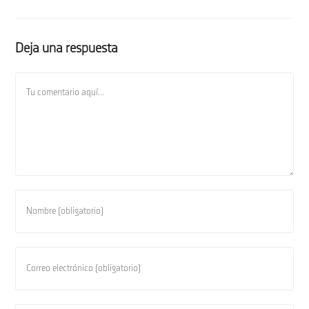
Deja una respuesta
Comentario
Introduce
tu
nombre
o
Introduce
nombre
tu
de
dirección
usuario
de