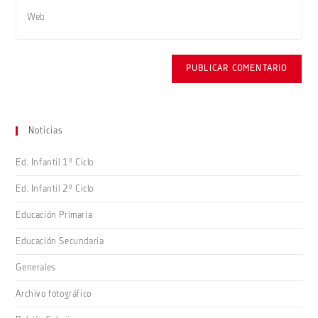
Introduce
para
correo
la
comentar
electrónico
URL
para
de
comentar
tu
web
(opcional)
Noticias
Ed. Infantil 1º Ciclo
Ed. Infantil 2º Ciclo
Educación Primaria
Educación Secundaria
Generales
Archivo fotográfico