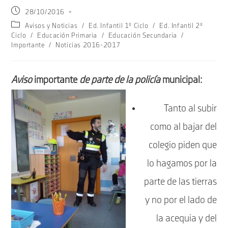
Publicación
28/10/2016
de
Categoría
Avisos y Noticias
/
Ed. Infantil 1º Ciclo
/
Ed. Infantil 2º
la
de
Ciclo
/
Educación Primaria
/
Educación Secundaria
/
entrada:
la
Importante
/
Noticias 2016-2017
entrada:
Aviso
importante
de
parte de la policía
municipal:
Tanto al subir
como al bajar del
colegio piden que
lo hagamos por la
parte de las tierras
y no por el lado de
la acequia y del