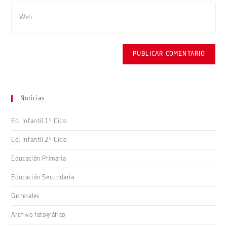
de
Introduce
para
correo
la
comentar
electrónico
URL
para
de
comentar
tu
web
(opcional)
Noticias
Ed. Infantil 1º Ciclo
Ed. Infantil 2º Ciclo
Educación Primaria
Educación Secundaria
Generales
Archivo fotográfico