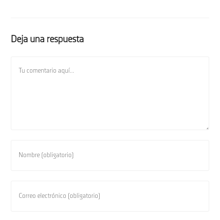
Deja una respuesta
Comentario
Introduce
tu
nombre
o
Introduce
nombre
tu
de
dirección
usuario