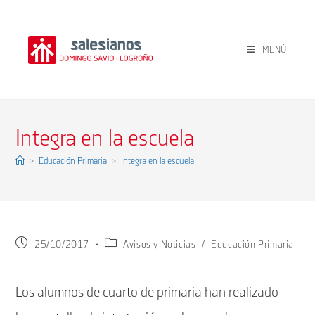
Ir
al
contenido
MENÚ
Integra en la escuela
>
Educación Primaria
>
Integra en la escuela
Publicación
Categoría
25/10/2017
Avisos y Noticias
/
Educación Primaria
de
de
la
la
entrada:
entrada:
Los alumnos de cuarto de primaria han realizado