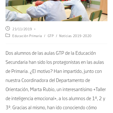
Publicación
21/11/2019
de
Categoría
Educación Primaria
/
GTP
/
Noticias 2019-2020
la
de
entrada:
la
entrada:
Dos alumnos de las aulas GTP de la Educación
Secundaria han sido los protagonistas en las aulas
de Primaria. ¿El motivo? Han impartido, junto con
nuestra Coordinadora del Departamento de
Orientación, Marta Rubio, un interesantísimo «Taller
de inteligencia emocional», a los alumnos de 1º, 2 y
3º. Gracias al mismo, han ido conociendo cómo