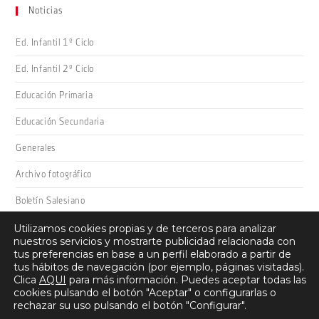
Noticias
Ed. Infantil 1º Ciclo
Ed. Infantil 2º Ciclo
Educación Primaria
Educación Secundaria
Generales
Archivo fotográfico
Boletín Salesiano
Utilizamos cookies propias y de terceros para analizar
nuestros servicios y mostrarte publicidad relacionada con
tus preferencias en base a un perfil elaborado a partir de
tus hábitos de navegación (por ejemplo, páginas visitadas).
Clica
AQUI
para más información. Puedes aceptar todas las
cookies pulsando el botón "Aceptar" o configurarlas o
Salesianos Domingo Savio · Camino San Adrián 26, 26008 -
rechazar su uso pulsando el botón "Configurar".
Logroño (La Rioja) · 941 22 27 00 ·
Protección de datos
·
Aviso