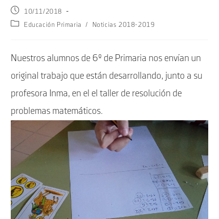
Publicación
10/11/2018
de
Categoría
Educación Primaria
/
Noticias 2018-2019
la
de
entrada:
la
entrada:
Nuestros alumnos de 6º de Primaria nos envían un
original trabajo que están desarrollando, junto a su
profesora Inma, en el el taller de resolución de
problemas matemáticos.