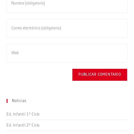
tu
nombre
o
Introduce
nombre
tu
de
dirección
usuario
de
Introduce
para
correo
la
comentar
electrónico
URL
para
de
comentar
tu
web
(opcional)
Noticias
Ed. Infantil 1º Ciclo
Ed. Infantil 2º Ciclo