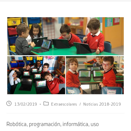
Publicación
Categoría
13/02/2019
Extraescolares
/
Noticias 2018-2019
de
de
la
la
entrada:
entrada:
Robótica, programación, informática, uso