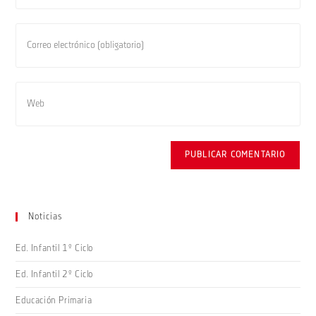
nombre
o
Introduce
nombre
tu
de
dirección
usuario
de
Introduce
para
correo
la
comentar
electrónico
URL
para
de
comentar
tu
web
(opcional)
Noticias
Ed. Infantil 1º Ciclo
Ed. Infantil 2º Ciclo
Educación Primaria