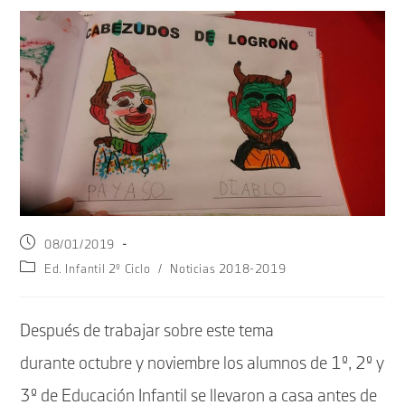
Publicación
08/01/2019
de
Categoría
Ed. Infantil 2º Ciclo
/
Noticias 2018-2019
la
de
entrada:
la
entrada:
Después de trabajar sobre este tema
durante octubre y noviembre los alumnos de 1º, 2º y
3º de Educación Infantil se llevaron a casa antes de