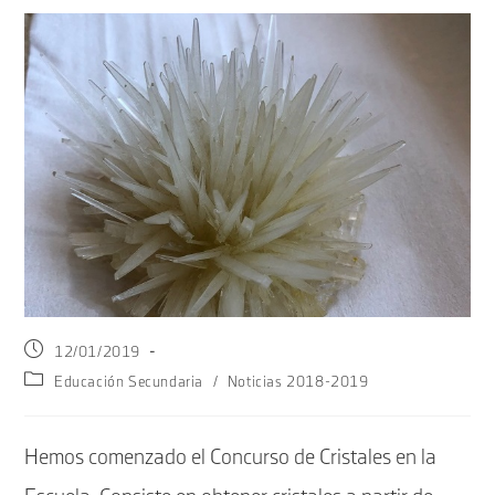
Publicación
12/01/2019
de
Categoría
Educación Secundaria
/
Noticias 2018-2019
la
de
entrada:
la
entrada:
Hemos comenzado el Concurso de Cristales en la