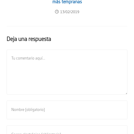
más tempranas
13/02/2019
Deja una respuesta
Comentario
Introduce
tu
nombre
o
Introduce
nombre