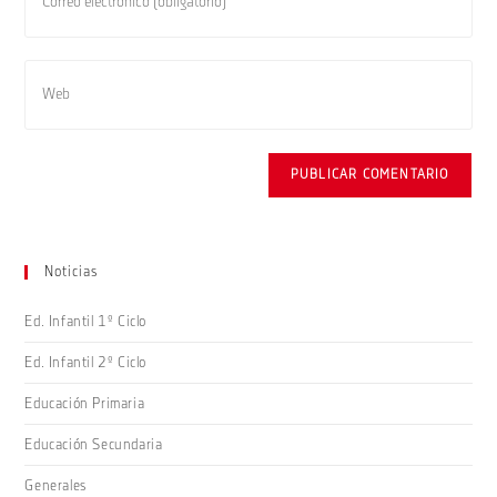
tu
de
dirección
usuario
de
Introduce
para
correo
la
comentar
electrónico
URL
para
de
comentar
tu
web
(opcional)
Noticias
Ed. Infantil 1º Ciclo
Ed. Infantil 2º Ciclo
Educación Primaria
Educación Secundaria
Generales