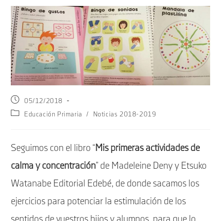
Publicación
05/12/2018
de
Categoría
Educación Primaria
/
Noticias 2018-2019
la
de
entrada:
la
entrada:
Seguimos con el libro “
Mis primeras actividades de
calma y concentración
” de Madeleine Deny y Etsuko
Watanabe Editorial Edebé, de donde sacamos los
ejercicios para potenciar la estimulación de los
sentidos de vuestros hijos y alumnos, para que lo