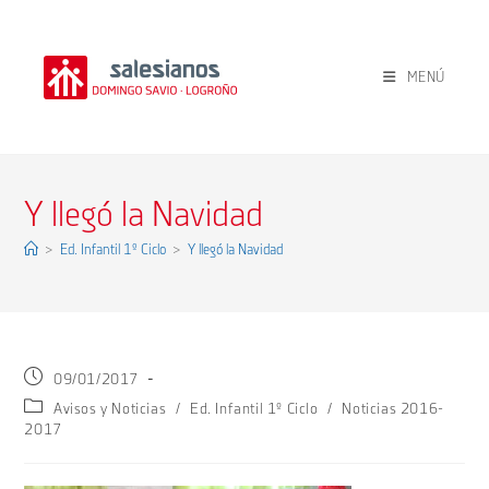
Ir
al
contenido
MENÚ
Y llegó la Navidad
>
Ed. Infantil 1º Ciclo
>
Y llegó la Navidad
Publicación
09/01/2017
de
Categoría
Avisos y Noticias
/
Ed. Infantil 1º Ciclo
/
Noticias 2016-
la
de
2017
entrada:
la
entrada: