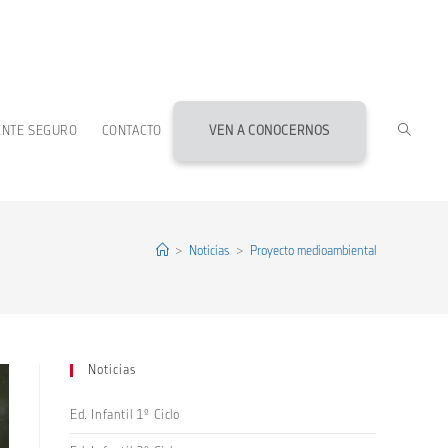
ALTERN
ENTE SEGURO
CONTACTO
VEN A CONOCERNOS
BÚSQU
DE
>
Noticias
>
Proyecto medioambiental
LA
Noticias
WEB
Ed. Infantil 1º Ciclo