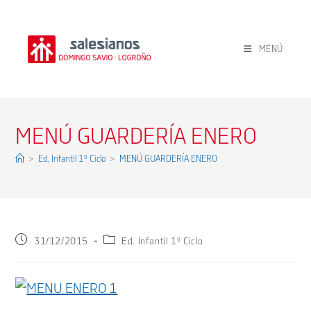
Ir
al
contenido
MENÚ
MENÚ GUARDERÍA ENERO
>
Ed. Infantil 1º Ciclo
>
MENÚ GUARDERÍA ENERO
Publicación
Categoría
31/12/2015
Ed. Infantil 1º Ciclo
de
de
la
la
entrada:
entrada: