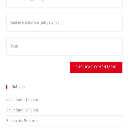
tu
nombre
o
Introduce
nombre
tu
de
dirección
usuario
de
Introduce
para
correo
la
comentar
electrónico
URL
para
de
comentar
tu
web
(opcional)
Noticias
Ed. Infantil 1º Ciclo
Ed. Infantil 2º Ciclo
Educación Primaria