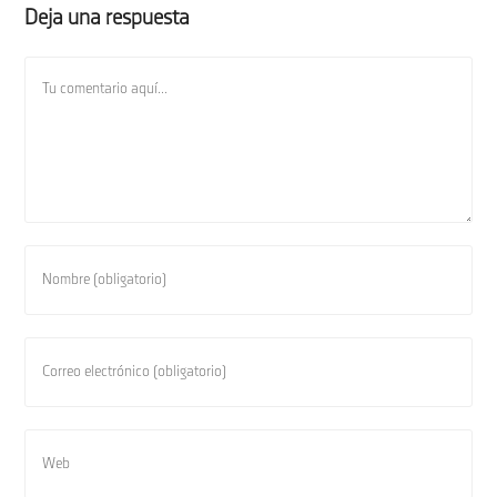
Deja una respuesta
Comentario
Introduce
tu
nombre
o
Introduce
nombre
tu
de
dirección
usuario
de
Introduce
para
correo
la
comentar
electrónico