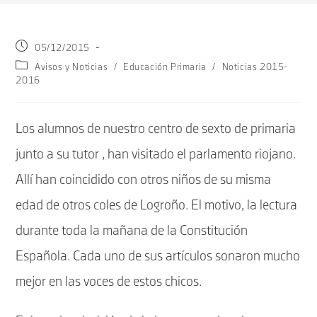
Publicación
05/12/2015
de
Categoría
Avisos y Noticias
/
Educación Primaria
/
Noticias 2015-
la
de
2016
entrada:
la
entrada:
Los alumnos de nuestro centro de sexto de primaria
junto a su tutor , han visitado el parlamento riojano.
Allí han coincidido con otros niños de su misma
edad de otros coles de Logroño. El motivo, la lectura
durante toda la mañana de la Constitución
Española. Cada uno de sus artículos sonaron mucho
mejor en las voces de estos chicos.