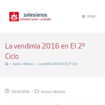
Ir
al
contenido
MENÚ
La vendimia 2016 en EI 2º
Ciclo
>
Avisos y Noticias
>
La vendimia 2016 en EI 2º Ciclo
Publicación
Categoría
30/10/2016
Avisos y Noticias
de
de
la
la
entrada:
entrada: